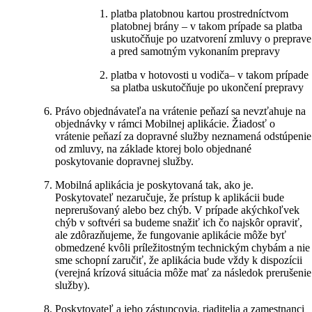
platba platobnou kartou prostredníctvom
platobnej brány – v takom prípade sa platba
uskutočňuje po uzatvorení zmluvy o preprave
a pred samotným vykonaním prepravy
platba v hotovosti u vodiča– v takom prípade
sa platba uskutočňuje po ukončení prepravy
Právo objednávateľa na vrátenie peňazí sa nevzťahuje na
objednávky v rámci Mobilnej aplikácie. Žiadosť o
vrátenie peňazí za dopravné služby neznamená odstúpenie
od zmluvy, na základe ktorej bolo objednané
poskytovanie dopravnej služby.
Mobilná aplikácia je poskytovaná tak, ako je.
Poskytovateľ nezaručuje, že prístup k aplikácii bude
neprerušovaný alebo bez chýb. V prípade akýchkoľvek
chýb v softvéri sa budeme snažiť ich čo najskôr opraviť,
ale zdôrazňujeme, že fungovanie aplikácie môže byť
obmedzené kvôli príležitostným technickým chybám a nie
sme schopní zaručiť, že aplikácia bude vždy k dispozícii
(verejná krízová situácia môže mať za následok prerušenie
služby).
Poskytovateľ a jeho zástupcovia, riaditelia a zamestnanci