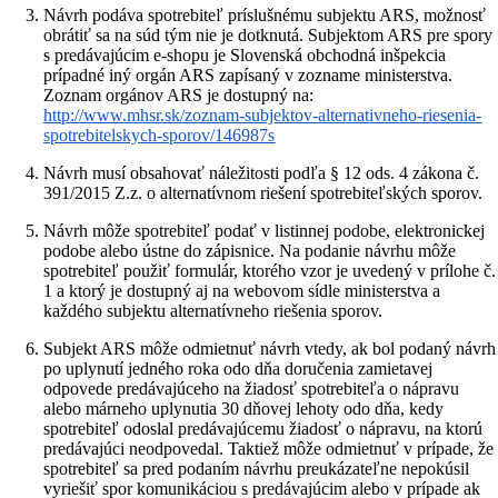
Návrh podáva spotrebiteľ príslušnému subjektu ARS, možnosť
obrátiť sa na súd tým nie je dotknutá. Subjektom ARS pre spory
s predávajúcim e-shopu je Slovenská obchodná inšpekcia
prípadné iný orgán ARS zapísaný v zozname ministerstva.
Zoznam orgánov ARS je dostupný na:
http://www.mhsr.sk/zoznam-subjektov-alternativneho-riesenia-
spotrebitelskych-sporov/146987s
Návrh musí obsahovať náležitosti podľa § 12 ods. 4 zákona č.
391/2015 Z.z. o alternatívnom riešení spotrebiteľských sporov.
Návrh môže spotrebiteľ podať v listinnej podobe, elektronickej
podobe alebo ústne do zápisnice. Na podanie návrhu môže
spotrebiteľ použiť formulár, ktorého vzor je uvedený v prílohe č.
1 a ktorý je dostupný aj na webovom sídle ministerstva a
každého subjektu alternatívneho riešenia sporov.
Subjekt ARS môže odmietnuť návrh vtedy, ak bol podaný návrh
po uplynutí jedného roka odo dňa doručenia zamietavej
odpovede predávajúceho na žiadosť spotrebiteľa o nápravu
alebo márneho uplynutia 30 dňovej lehoty odo dňa, kedy
spotrebiteľ odoslal predávajúcemu žiadosť o nápravu, na ktorú
predávajúci neodpovedal. Taktiež môže odmietnuť v prípade, že
spotrebiteľ sa pred podaním návrhu preukázateľne nepokúsil
vyriešiť spor komunikáciou s predávajúcim alebo v prípade ak