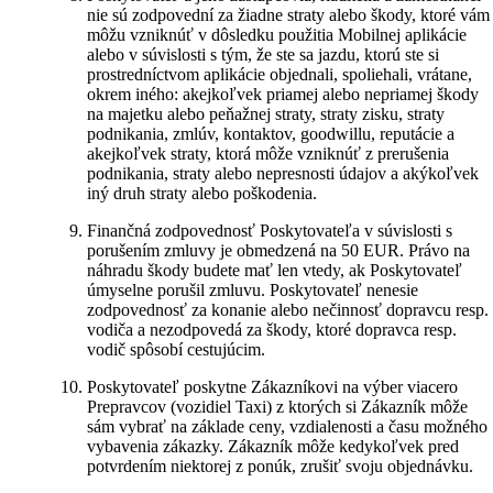
nie sú zodpovední za žiadne straty alebo škody, ktoré vám
môžu vzniknúť v dôsledku použitia Mobilnej aplikácie
alebo v súvislosti s tým, že ste sa jazdu, ktorú ste si
prostredníctvom aplikácie objednali, spoliehali, vrátane,
okrem iného: akejkoľvek priamej alebo nepriamej škody
na majetku alebo peňažnej straty, straty zisku, straty
podnikania, zmlúv, kontaktov, goodwillu, reputácie a
akejkoľvek straty, ktorá môže vzniknúť z prerušenia
podnikania, straty alebo nepresnosti údajov a akýkoľvek
iný druh straty alebo poškodenia.
Finančná zodpovednosť Poskytovateľa v súvislosti s
porušením zmluvy je obmedzená na 50 EUR. Právo na
náhradu škody budete mať len vtedy, ak Poskytovateľ
úmyselne porušil zmluvu. Poskytovateľ nenesie
zodpovednosť za konanie alebo nečinnosť dopravcu resp.
vodiča a nezodpovedá za škody, ktoré dopravca resp.
vodič spôsobí cestujúcim.
Poskytovateľ poskytne Zákazníkovi na výber viacero
Prepravcov (vozidiel Taxi) z ktorých si Zákazník môže
sám vybrať na základe ceny, vzdialenosti a času možného
vybavenia zákazky. Zákazník môže kedykoľvek pred
potvrdením niektorej z ponúk, zrušiť svoju objednávku.