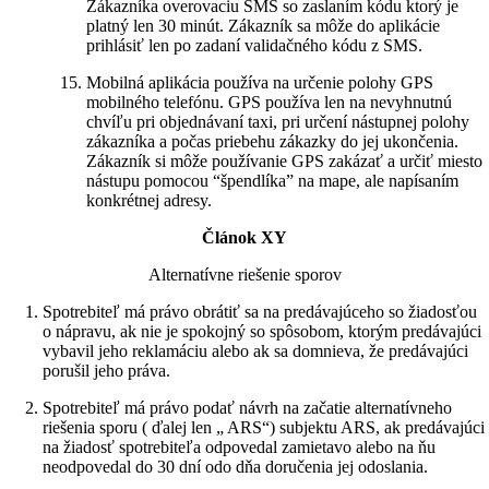
Zákazníka overovaciu SMS so zaslaním kódu ktorý je
platný len 30 minút. Zákazník sa môže do aplikácie
prihlásiť len po zadaní validačného kódu z SMS.
Mobilná aplikácia používa na určenie polohy GPS
mobilného telefónu. GPS používa len na nevyhnutnú
chvíľu pri objednávaní taxi, pri určení nástupnej polohy
zákazníka a počas priebehu zákazky do jej ukončenia.
Zákazník si môže používanie GPS zakázať a určiť miesto
nástupu pomocou “špendlíka” na mape, ale napísaním
konkrétnej adresy.
Článok XY
Alternatívne riešenie sporov
Spotrebiteľ má právo obrátiť sa na predávajúceho so žiadosťou
o nápravu, ak nie je spokojný so spôsobom, ktorým predávajúci
vybavil jeho reklamáciu alebo ak sa domnieva, že predávajúci
porušil jeho práva.
Spotrebiteľ má právo podať návrh na začatie alternatívneho
riešenia sporu ( ďalej len „ ARS“) subjektu ARS, ak predávajúci
na žiadosť spotrebiteľa odpovedal zamietavo alebo na ňu
neodpovedal do 30 dní odo dňa doručenia jej odoslania.