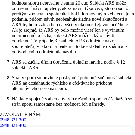
hodnota sporu nepresahuje sumu 20 eur. Subjekt ARS môže
odmietnuť návrh aj vtedy, ak sa návrh týka veci, ktorou sa už
predtým zaoberal a spotrebiteľ bol informovaný o vybavení jeho
podania, pričom návrh neobsahuje žiadne nové skutočnosti a
ARS by bolo vzhľadom na všetky okolnosti zjavne neúčinné.
Ak je zrejmé, že ARS by bolo možné viesť len s vyvinutím
neprimeraného úsilia, subjekt ARS môže takýto návrh
odmietnuť. V prípade, že subjekt ARS odmietne návrh
spotrebiteľa, v takom prípade mu to bezodkladne oznámi aj s
odôvodnením odmietnutia návrhu.
ARS sa začína dňom doručenia úplného návrhu podľa § 12
subjektu ARS.
Strany sporu sú povinné poskytnúť potrebnú súčinnosť subjektu
ARS na dosiahnutie rýchleho a efektívneho priebehu
alternatívneho riešenia sporu.
Náklady spojené s alternatívnym riešením sporu znáša každá so
strán sporu samostatne bez možnosti ich náhrady.
ZAVOLAJTE NÁM!
0948 321 300
0948 321 400
0948 321 500