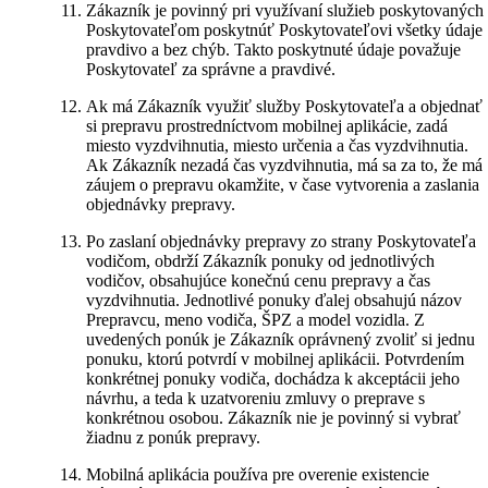
Zákazník je povinný pri využívaní služieb poskytovaných
Poskytovateľom poskytnúť Poskytovateľovi všetky údaje
pravdivo a bez chýb. Takto poskytnuté údaje považuje
Poskytovateľ za správne a pravdivé.
Ak má Zákazník využiť služby Poskytovateľa a objednať
si prepravu prostredníctvom mobilnej aplikácie, zadá
miesto vyzdvihnutia, miesto určenia a čas vyzdvihnutia.
Ak Zákazník nezadá čas vyzdvihnutia, má sa za to, že má
záujem o prepravu okamžite, v čase vytvorenia a zaslania
objednávky prepravy.
Po zaslaní objednávky prepravy zo strany Poskytovateľa
vodičom, obdrží Zákazník ponuky od jednotlivých
vodičov, obsahujúce konečnú cenu prepravy a čas
vyzdvihnutia. Jednotlivé ponuky ďalej obsahujú názov
Prepravcu, meno vodiča, ŠPZ a model vozidla. Z
uvedených ponúk je Zákazník oprávnený zvoliť si jednu
ponuku, ktorú potvrdí v mobilnej aplikácii. Potvrdením
konkrétnej ponuky vodiča, dochádza k akceptácii jeho
návrhu, a teda k uzatvoreniu zmluvy o preprave s
konkrétnou osobou. Zákazník nie je povinný si vybrať
žiadnu z ponúk prepravy.
Mobilná aplikácia používa pre overenie existencie